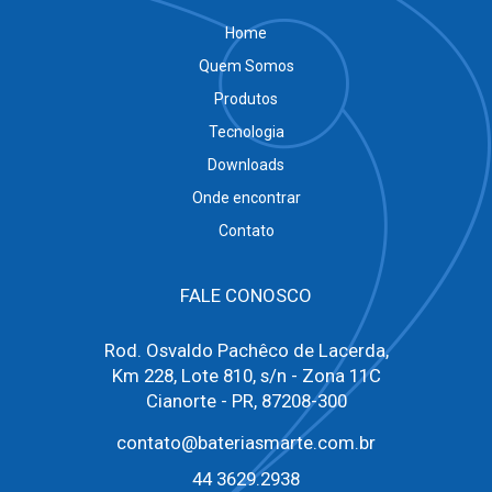
Home
Quem Somos
Produtos
Tecnologia
Downloads
Onde encontrar
Contato
FALE CONOSCO
Rod. Osvaldo Pachêco de Lacerda,
Km 228, Lote 810, s/n - Zona 11C
Cianorte - PR, 87208-300
contato@bateriasmarte.com.br
44 3629.2938